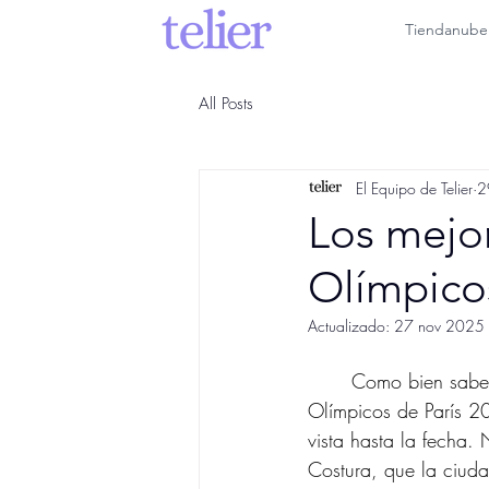
Tiendanube
All Posts
El Equipo de Telier
2
Los mejor
Olímpico
Actualizado:
27 nov 2025
	Como bien sabemos, el 26 de julio tuvo lugar la ceremonia de apertura de los Juegos 
Olímpicos de París 20
vista hasta la fecha. 
Costura, que la ciuda