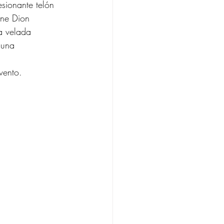
sionante telón 
ne Dion 
a velada 
 una 
vento. 