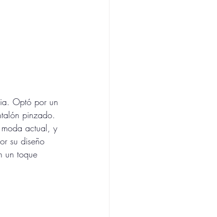
cia. Optó por un 
ntalón pinzado. 
 moda actual, y 
por su diseño 
n un toque 