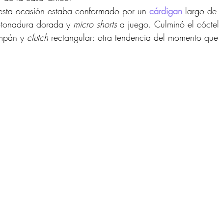
 esta ocasión estaba conformado por un 
cárdigan
largo de
otonadura dorada y 
micro shorts
 a juego. Culminó el cóctel
mpán y 
clutch
 rectangular: otra tendencia del momento qu