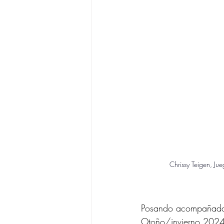
Chrissy Teigen, J
Posando acompañada d
Otoño/invierno 2024