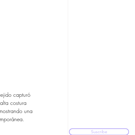
 tejido capturó 
alta costura 
demostrando una 
emporánea.
Suscribe