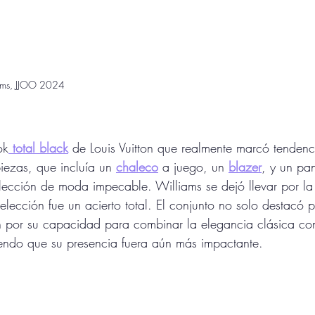
ams, JJOO 2024
ok
 total black
de Louis Vuitton que realmente marcó tenden
piezas, que incluía un 
chaleco
a juego, un 
blazer
, y un pa
elección de moda impecable. Williams se dejó llevar por la
elección fue un acierto total. El conjunto no solo destacó 
én por su capacidad para combinar la elegancia clásica co
ndo que su presencia fuera aún más impactante.