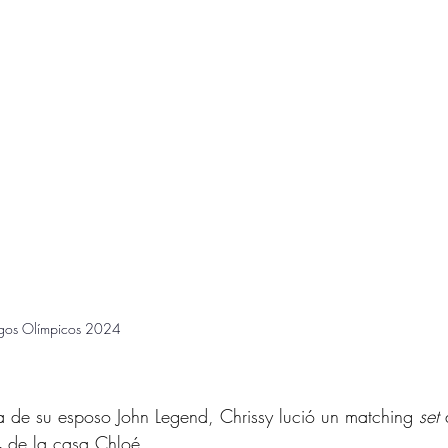
uegos Olímpicos 2024
e su esposo John Legend, Chrissy lució un matching
 set 
 de la casa Chloé.