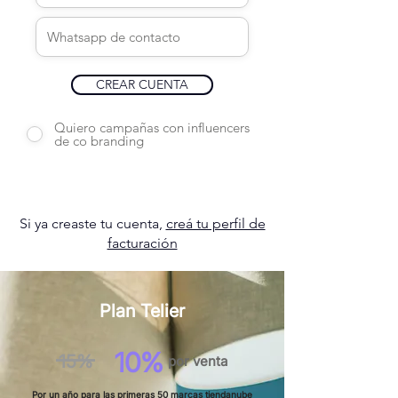
CREAR CUENTA
Quiero campañas con influencers
de co branding
Si ya creaste tu cuenta,
creá tu perfil de
facturación
Plan Telier
10%
15%
por venta
Por un año para las primeras 50 marcas tiendanube