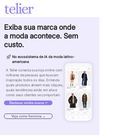
Exiba sua marca onde
a
moda acontece. Sem
custo.
No ecossistema de IA da moda latino-
americana
A Telier conecta sua loja online com
milhares de pessoas que buscam
inspiração todos os dias. Entenda
quais produtos atraem mais cliques,
quais tendências estão em alta e
como seus clientes se comportam.
Destacar minha marca ⭢
Veja como funciona ⌄