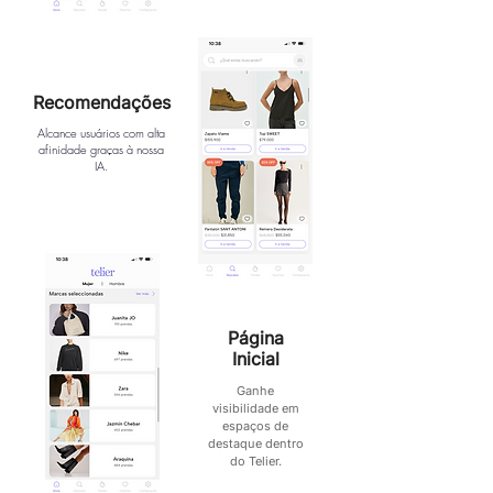
Recomendações
Alcance usuários com alta
afinidade graças à nossa
IA.
Página
Inicial
Ganhe
visibilidade em
espaços de
destaque dentro
do Telier.