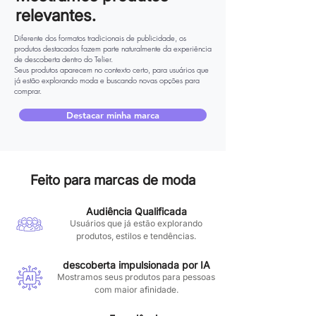
relevantes.
Diferente dos formatos tradicionais de publicidade, os
produtos destacados fazem parte naturalmente da experiência
de descoberta dentro do Telier.
Seus produtos aparecem no contexto certo, para usuários que
já estão explorando moda e buscando novas opções para
comprar.
Destacar minha marca
Feito para marcas de moda
Audiência Qualificada
Usuários que já estão explorando
produtos, estilos e tendências.
descoberta impulsionada por IA
Mostramos seus produtos para pessoas
com maior afinidade.