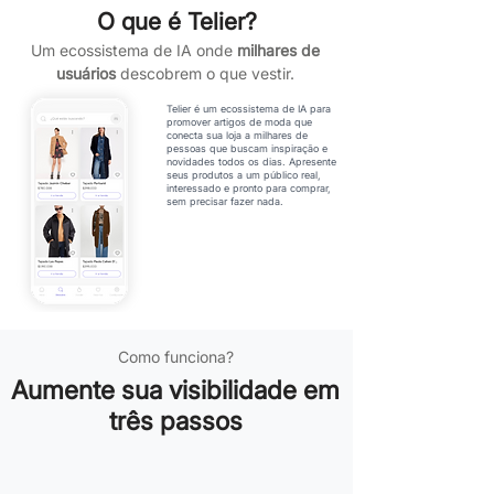
O que é Telier?
Um ecossistema de IA onde
milhares de
usuários
descobrem o que vestir.
Telier é um ecossistema de IA para
promover artigos de moda que
conecta sua loja a milhares de
pessoas que buscam inspiração e
novidades todos os dias. Apresente
seus produtos a um público real,
interessado e pronto para comprar,
sem precisar fazer nada.
Como funciona?
Aumente sua visibilidade em
três passos