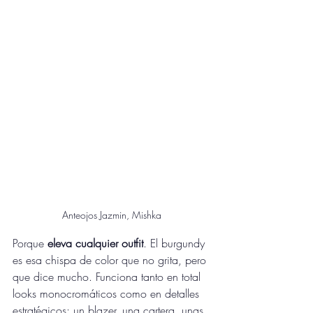
Anteojos Jazmin, Mishka
Porque 
eleva cualquier outfit
. El burgundy 
es esa chispa de color que no grita, pero 
que dice mucho. Funciona tanto en total 
looks monocromáticos como en detalles 
estratégicos: un blazer, una cartera, unas 